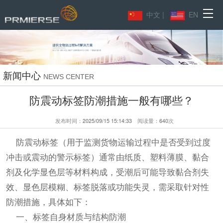
主
中文
|
EN
页
产
导
品
应
新闻中心
航
NEWS CENTER
展
用
合
防震动标签防潮措施一般有哪些？
示
领
作
下
发布时间：
2025/09/15 15:14:33
阅读量：
640
次
域
客
载
新
防震动标签（用于监测货物运输过程中是否受到过度
户
中
闻
联
冲击或震动的警示标签）通常由纸质、塑料薄膜、黏合
心
中
系
剂及化学显色层等材料构成，受潮后可能导致黏合剂失
效、显色层模糊、标签脱落或功能失灵，需采取针对性
心
我
防潮措施，具体如下：
们
一、标签自身材质与结构防潮